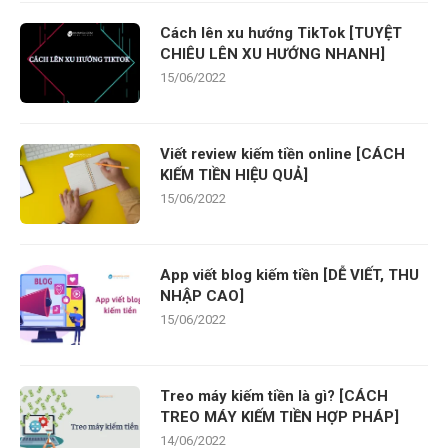
Cách lên xu hướng TikTok [TUYỆT
CHIÊU LÊN XU HƯỚNG NHANH]
15/06/2022
Viết review kiếm tiền online [CÁCH
KIẾM TIỀN HIỆU QUẢ]
15/06/2022
App viết blog kiếm tiền [DỄ VIẾT, THU
NHẬP CAO]
15/06/2022
Treo máy kiếm tiền là gì? [CÁCH
TREO MÁY KIẾM TIỀN HỢP PHÁP]
14/06/2022