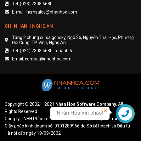
Tel: (028) 7308 6680
E-mail: hcmsales@nhanhoa.com
CHI NHÁNH NGHỆ AN
Tầng 2 chung cư saigonsky, Ngõ 26, Nguyễn Thái Học, Phường
Đội Cung, TP. Vinh, Nghệ An
Tel: (024) 7308 6680 - nhánh 6
Email: contact@nhanhoa.com
Copyright © 2002 – 2021
Nhan Hoa Software Company
. All
Rights Reserved.
Nhân Hòa xin chào!
Liên hệ
Công ty TNHH Phần mềm Nhân Hòa. Đại diện: Ông Hồ Trung Dũng
Giấy phép kinh doanh số: 0101289966 do Sở kế hoạch và Đầu tư
Hà nội cấp ngày 19/09/2002