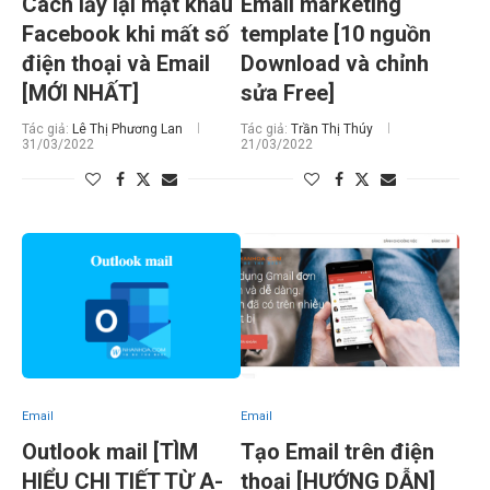
Cách lấy lại mật khẩu
Email marketing
Facebook khi mất số
template [10 nguồn
điện thoại và Email
Download và chỉnh
[MỚI NHẤT]
sửa Free]
Tác giả:
Lê Thị Phương Lan
Tác giả:
Trần Thị Thúy
31/03/2022
21/03/2022
Email
Email
Outlook mail [TÌM
Tạo Email trên điện
HIỂU CHI TIẾT TỪ A-
thoại [HƯỚNG DẪN]