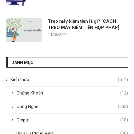
Treo máy kiếm tiền là gì? [CÁCH
TREO MÁY KIẾM TIỀN HỢP PHÁP]
14/06/2022
DANH MỤC
Kiến thức
(514)
Chứng Khoán
(12)
Công Nghệ
(233)
Crypto
(18)
Dịch vụ Cloud VPS
(20)