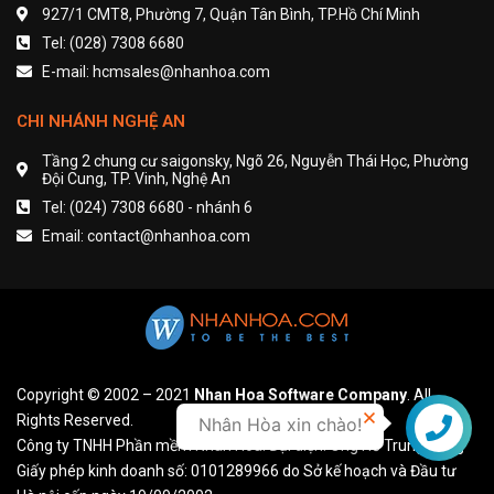
927/1 CMT8, Phường 7, Quận Tân Bình, TP.Hồ Chí Minh
Tel: (028) 7308 6680
E-mail: hcmsales@nhanhoa.com
CHI NHÁNH NGHỆ AN
Tầng 2 chung cư saigonsky, Ngõ 26, Nguyễn Thái Học, Phường
Đội Cung, TP. Vinh, Nghệ An
Tel: (024) 7308 6680 - nhánh 6
Email: contact@nhanhoa.com
Copyright © 2002 – 2021
Nhan Hoa Software Company
. All
Rights Reserved.
Nhân Hòa xin chào!
Liên hệ
Công ty TNHH Phần mềm Nhân Hòa. Đại diện: Ông Hồ Trung Dũng
Giấy phép kinh doanh số: 0101289966 do Sở kế hoạch và Đầu tư