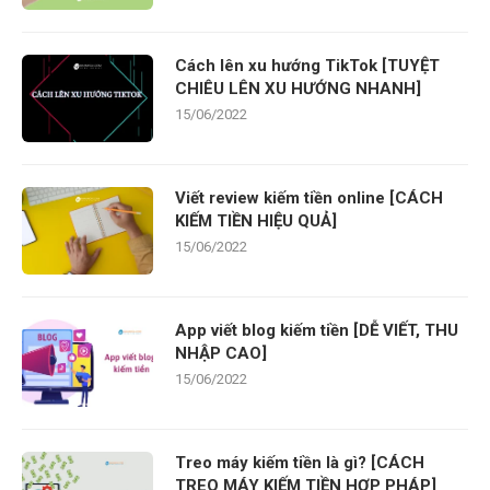
Cách lên xu hướng TikTok [TUYỆT
CHIÊU LÊN XU HƯỚNG NHANH]
15/06/2022
Viết review kiếm tiền online [CÁCH
KIẾM TIỀN HIỆU QUẢ]
15/06/2022
App viết blog kiếm tiền [DỄ VIẾT, THU
NHẬP CAO]
15/06/2022
Treo máy kiếm tiền là gì? [CÁCH
TREO MÁY KIẾM TIỀN HỢP PHÁP]