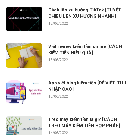
Cách lên xu hướng TikTok [TUYỆT
CHIÊU LÊN XU HƯỚNG NHANH]
15/06/2022
Viết review kiếm tiền online [CÁCH
KIẾM TIỀN HIỆU QUẢ]
15/06/2022
App viết blog kiếm tiền [DỄ VIẾT, THU
NHẬP CAO]
15/06/2022
Treo máy kiếm tiền là gì? [CÁCH
TREO MÁY KIẾM TIỀN HỢP PHÁP]
14/06/2022