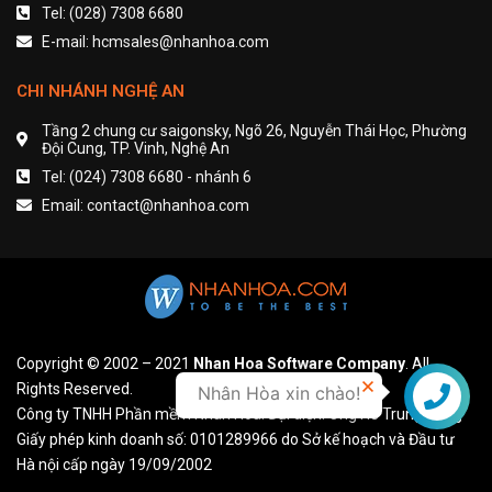
Tel: (028) 7308 6680
E-mail: hcmsales@nhanhoa.com
CHI NHÁNH NGHỆ AN
Tầng 2 chung cư saigonsky, Ngõ 26, Nguyễn Thái Học, Phường
Đội Cung, TP. Vinh, Nghệ An
Tel: (024) 7308 6680 - nhánh 6
Email: contact@nhanhoa.com
Copyright © 2002 – 2021
Nhan Hoa Software Company
. All
Rights Reserved.
Nhân Hòa xin chào!
Liên hệ
Công ty TNHH Phần mềm Nhân Hòa. Đại diện: Ông Hồ Trung Dũng
Giấy phép kinh doanh số: 0101289966 do Sở kế hoạch và Đầu tư
Hà nội cấp ngày 19/09/2002