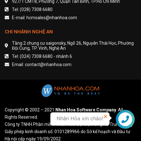
927/1 CMT8, Phường 7, Quận Tân Bình, TP.Hồ Chí Minh
Tel: (028) 7308 6680
E-mail: hcmsales@nhanhoa.com
CHI NHÁNH NGHỆ AN
Tầng 2 chung cư saigonsky, Ngõ 26, Nguyễn Thái Học, Phường
Đội Cung, TP. Vinh, Nghệ An
Tel: (024) 7308 6680 - nhánh 6
Email: contact@nhanhoa.com
Copyright © 2002 – 2021
Nhan Hoa Software Company
. All
Rights Reserved.
Nhân Hòa xin chào!
Liên hệ
Công ty TNHH Phần mềm Nhân Hòa. Đại diện: Ông Hồ Trung Dũng
Giấy phép kinh doanh số: 0101289966 do Sở kế hoạch và Đầu tư
Hà nội cấp ngày 19/09/2002