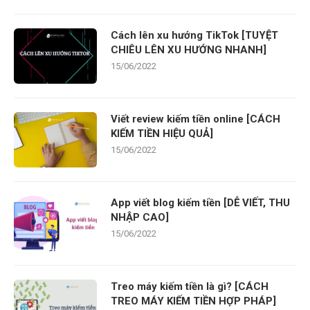
Cách lên xu hướng TikTok [TUYỆT
CHIÊU LÊN XU HƯỚNG NHANH]
15/06/2022
Viết review kiếm tiền online [CÁCH
KIẾM TIỀN HIỆU QUẢ]
15/06/2022
App viết blog kiếm tiền [DỄ VIẾT, THU
NHẬP CAO]
15/06/2022
Treo máy kiếm tiền là gì? [CÁCH
TREO MÁY KIẾM TIỀN HỢP PHÁP]