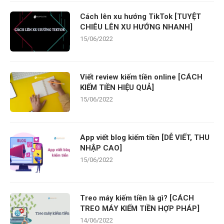
Cách lên xu hướng TikTok [TUYỆT
CHIÊU LÊN XU HƯỚNG NHANH]
15/06/2022
Viết review kiếm tiền online [CÁCH
KIẾM TIỀN HIỆU QUẢ]
15/06/2022
App viết blog kiếm tiền [DỄ VIẾT, THU
NHẬP CAO]
15/06/2022
Treo máy kiếm tiền là gì? [CÁCH
TREO MÁY KIẾM TIỀN HỢP PHÁP]
14/06/2022