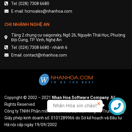
Tel: (028) 7308 6680
E-mail: hcmsales@nhanhoa.com
CHI NHÁNH NGHỆ AN
Tầng 2 chung cư saigonsky, Ngõ 26, Nguyễn Thái Học, Phường
Đội Cung, TP. Vinh, Nghệ An
Tel: (024) 7308 6680 - nhánh 6
Email: contact@nhanhoa.com
Copyright © 2002 – 2021
Nhan Hoa Software Company
. All
Rights Reserved.
Nhân Hòa xin chào!
Liên hệ
Công ty TNHH Phần mềm Nhân Hòa. Đại diện: Ông Hồ Trung Dũng
Giấy phép kinh doanh số: 0101289966 do Sở kế hoạch và Đầu tư
Hà nội cấp ngày 19/09/2002