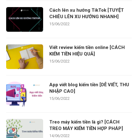
Cách lên xu hướng TikTok [TUYỆT
CHIÊU LÊN XU HƯỚNG NHANH]
15/06/2022
Viết review kiếm tiền online [CÁCH
KIẾM TIỀN HIỆU QUẢ]
15/06/2022
App viết blog kiếm tiền [DỄ VIẾT, THU
NHẬP CAO]
15/06/2022
Treo máy kiếm tiền là gì? [CÁCH
TREO MÁY KIẾM TIỀN HỢP PHÁP]
14/06/2022