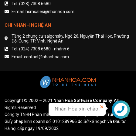
Tel: (028) 7308 6680
E-mail: hcmsales@nhanhoa.com
CHI NHÁNH NGHỆ AN
Tầng 2 chung cư saigonsky, Ngõ 26, Nguyễn Thái Học, Phường
Đội Cung, TP. Vinh, Nghệ An
Tel: (024) 7308 6680 - nhánh 6
Email: contact@nhanhoa.com
Copyright © 2002 – 2021
Nhan Hoa Software Company
. All
Rights Reserved.
Nhân Hòa xin chào!
Liên hệ
Công ty TNHH Phần mềm Nhân Hòa. Đại diện: Ông Hồ Trung Dũng
Giấy phép kinh doanh số: 0101289966 do Sở kế hoạch và Đầu tư
Hà nội cấp ngày 19/09/2002