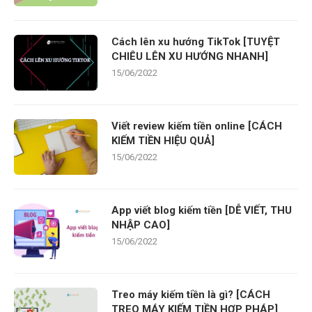
Cách lên xu hướng TikTok [TUYỆT
CHIÊU LÊN XU HƯỚNG NHANH]
15/06/2022
Viết review kiếm tiền online [CÁCH
KIẾM TIỀN HIỆU QUẢ]
15/06/2022
App viết blog kiếm tiền [DỄ VIẾT, THU
NHẬP CAO]
15/06/2022
Treo máy kiếm tiền là gì? [CÁCH
TREO MÁY KIẾM TIỀN HỢP PHÁP]