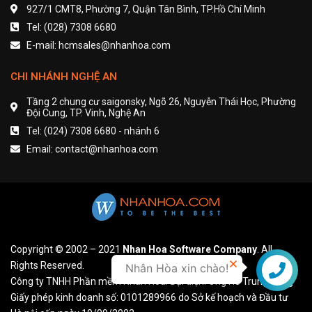
927/1 CMT8, Phường 7, Quận Tân Bình, TP.Hồ Chí Minh
Tel: (028) 7308 6680
E-mail: hcmsales@nhanhoa.com
CHI NHÁNH NGHỆ AN
Tầng 2 chung cư saigonsky, Ngõ 26, Nguyễn Thái Học, Phường
Đội Cung, TP. Vinh, Nghệ An
Tel: (024) 7308 6680 - nhánh 6
Email: contact@nhanhoa.com
Copyright © 2002 – 2021
Nhan Hoa Software Company
. All
Rights Reserved.
Nhân Hòa xin chào!
Liên hệ
Công ty TNHH Phần mềm Nhân Hòa. Đại diện: Ông Hồ Trung Dũng
Giấy phép kinh doanh số: 0101289966 do Sở kế hoạch và Đầu tư