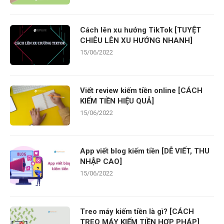
Cách lên xu hướng TikTok [TUYỆT
CHIÊU LÊN XU HƯỚNG NHANH]
15/06/2022
Viết review kiếm tiền online [CÁCH
KIẾM TIỀN HIỆU QUẢ]
15/06/2022
App viết blog kiếm tiền [DỄ VIẾT, THU
NHẬP CAO]
15/06/2022
Treo máy kiếm tiền là gì? [CÁCH
TREO MÁY KIẾM TIỀN HỢP PHÁP]