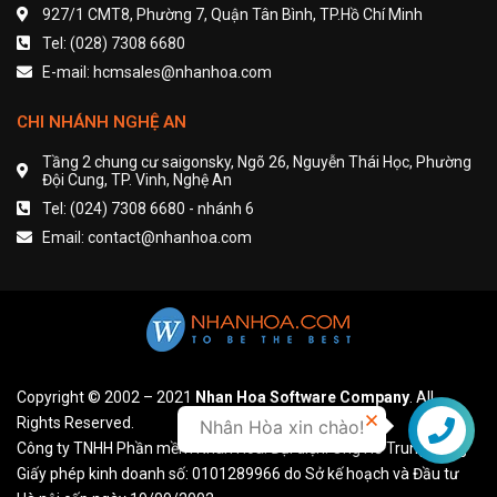
927/1 CMT8, Phường 7, Quận Tân Bình, TP.Hồ Chí Minh
Tel: (028) 7308 6680
E-mail: hcmsales@nhanhoa.com
CHI NHÁNH NGHỆ AN
Tầng 2 chung cư saigonsky, Ngõ 26, Nguyễn Thái Học, Phường
Đội Cung, TP. Vinh, Nghệ An
Tel: (024) 7308 6680 - nhánh 6
Email: contact@nhanhoa.com
Copyright © 2002 – 2021
Nhan Hoa Software Company
. All
Rights Reserved.
Nhân Hòa xin chào!
Liên hệ
Công ty TNHH Phần mềm Nhân Hòa. Đại diện: Ông Hồ Trung Dũng
Giấy phép kinh doanh số: 0101289966 do Sở kế hoạch và Đầu tư