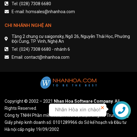
Tel: (028) 7308 6680
E-mail: hcmsales@nhanhoa.com
CHI NHÁNH NGHỆ AN
Tầng 2 chung cư saigonsky, Ngõ 26, Nguyễn Thái Học, Phường
Đội Cung, TP. Vinh, Nghệ An
Tel: (024) 7308 6680 - nhánh 6
Email: contact@nhanhoa.com
Copyright © 2002 – 2021
Nhan Hoa Software Company
. All
Rights Reserved.
Nhân Hòa xin chào!
Liên hệ
Công ty TNHH Phần mềm Nhân Hòa. Đại diện: Ông Hồ Trung Dũng
Giấy phép kinh doanh số: 0101289966 do Sở kế hoạch và Đầu tư
Hà nội cấp ngày 19/09/2002