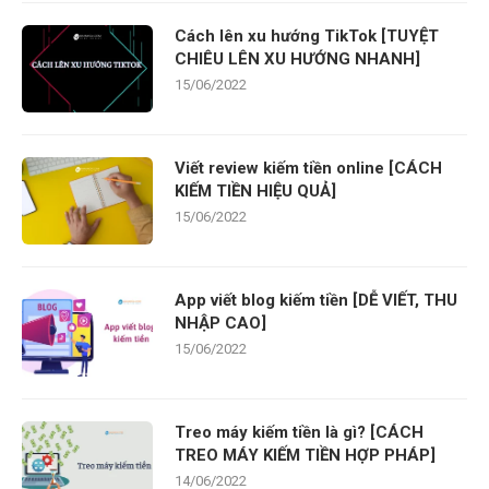
Cách lên xu hướng TikTok [TUYỆT
CHIÊU LÊN XU HƯỚNG NHANH]
15/06/2022
Viết review kiếm tiền online [CÁCH
KIẾM TIỀN HIỆU QUẢ]
15/06/2022
App viết blog kiếm tiền [DỄ VIẾT, THU
NHẬP CAO]
15/06/2022
Treo máy kiếm tiền là gì? [CÁCH
TREO MÁY KIẾM TIỀN HỢP PHÁP]
14/06/2022