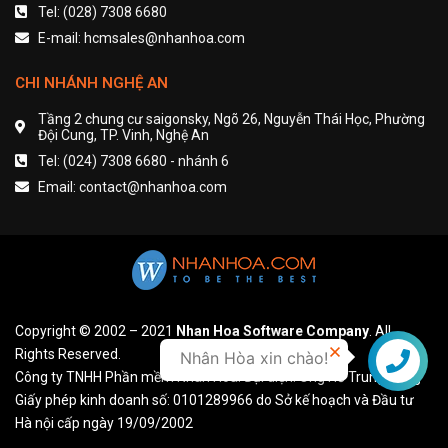
Tel: (028) 7308 6680
E-mail: hcmsales@nhanhoa.com
CHI NHÁNH NGHỆ AN
Tầng 2 chung cư saigonsky, Ngõ 26, Nguyễn Thái Học, Phường
Đội Cung, TP. Vinh, Nghệ An
Tel: (024) 7308 6680 - nhánh 6
Email: contact@nhanhoa.com
Copyright © 2002 – 2021
Nhan Hoa Software Company
. All
Rights Reserved.
Nhân Hòa xin chào!
Liên hệ
Công ty TNHH Phần mềm Nhân Hòa. Đại diện: Ông Hồ Trung Dũng
Giấy phép kinh doanh số: 0101289966 do Sở kế hoạch và Đầu tư
Hà nội cấp ngày 19/09/2002