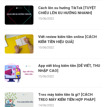
Cách lên xu hướng TikTok [TUYỆT
CHIÊU LÊN XU HƯỚNG NHANH]
15/06/2022
Viết review kiếm tiền online [CÁCH
KIẾM TIỀN HIỆU QUẢ]
15/06/2022
App viết blog kiếm tiền [DỄ VIẾT, THU
NHẬP CAO]
15/06/2022
Treo máy kiếm tiền là gì? [CÁCH
TREO MÁY KIẾM TIỀN HỢP PHÁP]
14/06/2022