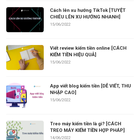
Cách lên xu hướng TikTok [TUYỆT
CHIÊU LÊN XU HƯỚNG NHANH]
15/06/2022
Viết review kiếm tiền online [CÁCH
KIẾM TIỀN HIỆU QUẢ]
15/06/2022
App viết blog kiếm tiền [DỄ VIẾT, THU
NHẬP CAO]
15/06/2022
Treo máy kiếm tiền là gì? [CÁCH
TREO MÁY KIẾM TIỀN HỢP PHÁP]
14/06/2022