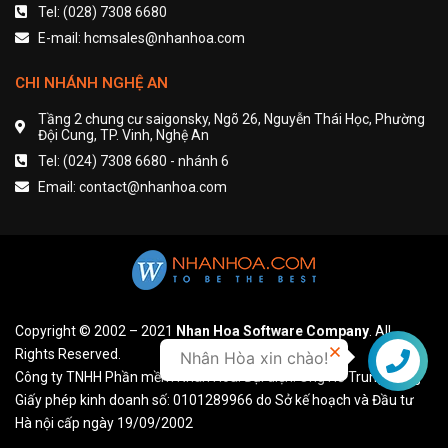
Tel: (028) 7308 6680
E-mail: hcmsales@nhanhoa.com
CHI NHÁNH NGHỆ AN
Tầng 2 chung cư saigonsky, Ngõ 26, Nguyễn Thái Học, Phường
Đội Cung, TP. Vinh, Nghệ An
Tel: (024) 7308 6680 - nhánh 6
Email: contact@nhanhoa.com
Copyright © 2002 – 2021
Nhan Hoa Software Company
. All
Rights Reserved.
Nhân Hòa xin chào!
Liên hệ
Công ty TNHH Phần mềm Nhân Hòa. Đại diện: Ông Hồ Trung Dũng
Giấy phép kinh doanh số: 0101289966 do Sở kế hoạch và Đầu tư
Hà nội cấp ngày 19/09/2002