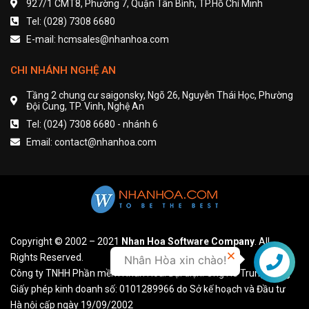
927/1 CMT8, Phường 7, Quận Tân Bình, TP.Hồ Chí Minh
Tel: (028) 7308 6680
E-mail: hcmsales@nhanhoa.com
CHI NHÁNH NGHỆ AN
Tầng 2 chung cư saigonsky, Ngõ 26, Nguyễn Thái Học, Phường
Đội Cung, TP. Vinh, Nghệ An
Tel: (024) 7308 6680 - nhánh 6
Email: contact@nhanhoa.com
Copyright © 2002 – 2021
Nhan Hoa Software Company
. All
Rights Reserved.
Nhân Hòa xin chào!
Liên hệ
Công ty TNHH Phần mềm Nhân Hòa. Đại diện: Ông Hồ Trung Dũng
Giấy phép kinh doanh số: 0101289966 do Sở kế hoạch và Đầu tư
Hà nội cấp ngày 19/09/2002