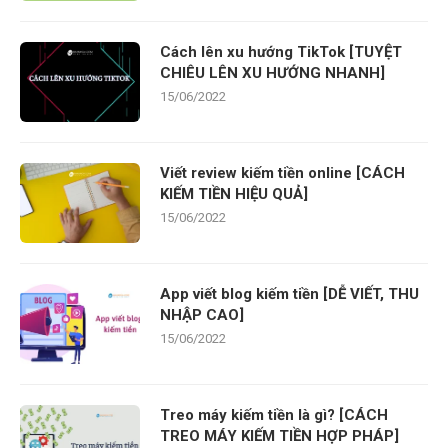
Cách lên xu hướng TikTok [TUYỆT
CHIÊU LÊN XU HƯỚNG NHANH]
15/06/2022
Viết review kiếm tiền online [CÁCH
KIẾM TIỀN HIỆU QUẢ]
15/06/2022
App viết blog kiếm tiền [DỄ VIẾT, THU
NHẬP CAO]
15/06/2022
Treo máy kiếm tiền là gì? [CÁCH
TREO MÁY KIẾM TIỀN HỢP PHÁP]