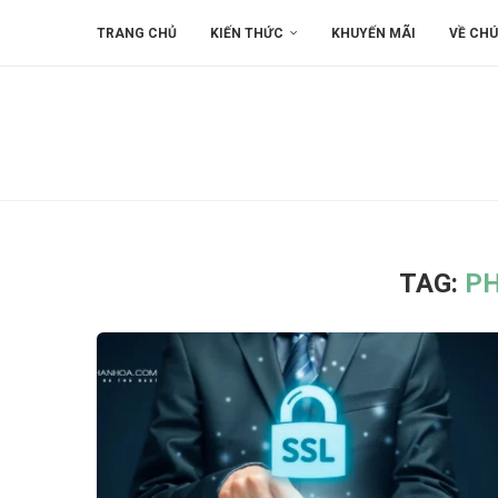
TRANG CHỦ
KIẾN THỨC
KHUYẾN MÃI
VỀ CHÚ
TAG:
PH