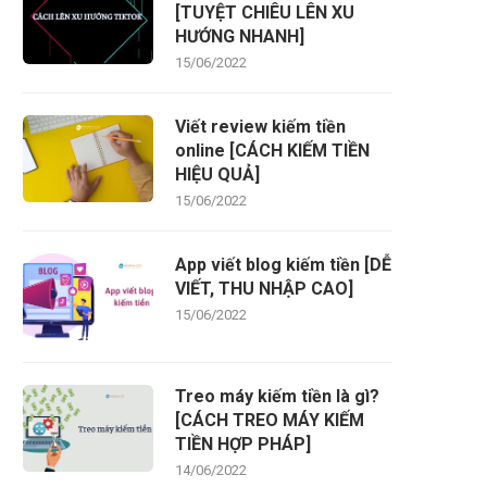
[TUYỆT CHIÊU LÊN XU
HƯỚNG NHANH]
15/06/2022
Viết review kiếm tiền
online [CÁCH KIẾM TIỀN
HIỆU QUẢ]
15/06/2022
App viết blog kiếm tiền [DỄ
VIẾT, THU NHẬP CAO]
15/06/2022
Treo máy kiếm tiền là gì?
[CÁCH TREO MÁY KIẾM
TIỀN HỢP PHÁP]
14/06/2022