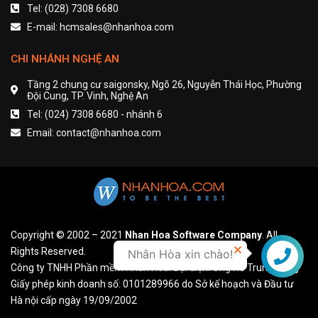
Tel: (028) 7308 6680
E-mail: hcmsales@nhanhoa.com
CHI NHÁNH NGHỆ AN
Tầng 2 chung cư saigonsky, Ngõ 26, Nguyễn Thái Học, Phường
Đội Cung, TP. Vinh, Nghệ An
Tel: (024) 7308 6680 - nhánh 6
Email: contact@nhanhoa.com
Copyright © 2002 – 2021
Nhan Hoa Software Company
. All
Rights Reserved.
Nhân Hòa xin chào!
Liên hệ
Công ty TNHH Phần mềm Nhân Hòa. Đại diện: Ông Hồ Trung Dũng
Giấy phép kinh doanh số: 0101289966 do Sở kế hoạch và Đầu tư
Hà nội cấp ngày 19/09/2002