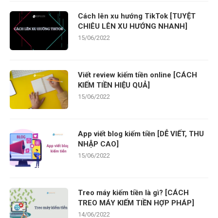
Cách lên xu hướng TikTok [TUYỆT
CHIÊU LÊN XU HƯỚNG NHANH]
15/06/2022
Viết review kiếm tiền online [CÁCH
KIẾM TIỀN HIỆU QUẢ]
15/06/2022
App viết blog kiếm tiền [DỄ VIẾT, THU
NHẬP CAO]
15/06/2022
Treo máy kiếm tiền là gì? [CÁCH
TREO MÁY KIẾM TIỀN HỢP PHÁP]
14/06/2022