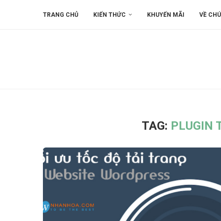
TRANG CHỦ
KIẾN THỨC
KHUYẾN MÃI
VỀ CHÚ
TAG:
PLUGIN 