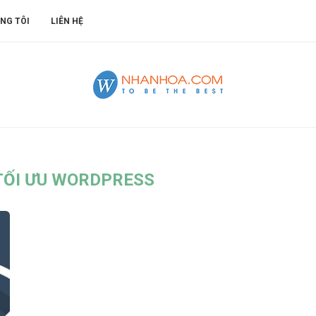
NG TÔI
LIÊN HỆ
TỐI ƯU WORDPRESS