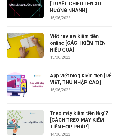
[TUYỆT CHIÊU LÊN XU
HƯỚNG NHANH]
15/06/2022
Viết review kiếm tiền
online [CÁCH KIẾM TIỀN
HIỆU QUẢ]
15/06/2022
App viết blog kiếm tiền [DỄ
VIẾT, THU NHẬP CAO]
15/06/2022
Treo máy kiếm tiền là gì?
[CÁCH TREO MÁY KIẾM
TIỀN HỢP PHÁP]
14/06/2022