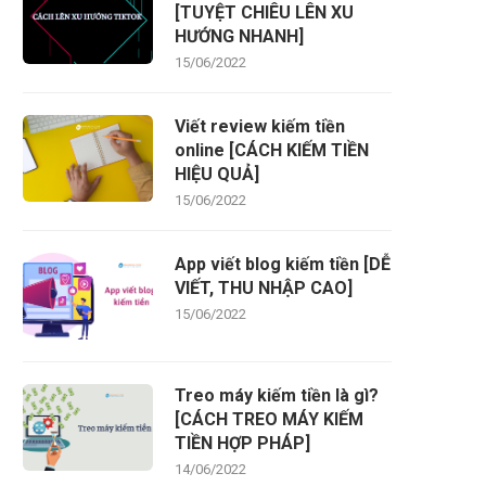
[TUYỆT CHIÊU LÊN XU
HƯỚNG NHANH]
15/06/2022
Viết review kiếm tiền
online [CÁCH KIẾM TIỀN
HIỆU QUẢ]
15/06/2022
App viết blog kiếm tiền [DỄ
VIẾT, THU NHẬP CAO]
15/06/2022
Treo máy kiếm tiền là gì?
[CÁCH TREO MÁY KIẾM
TIỀN HỢP PHÁP]
14/06/2022