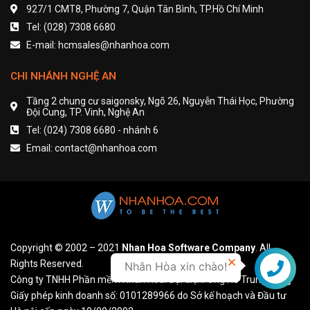
927/1 CMT8, Phường 7, Quận Tân Bình, TP.Hồ Chí Minh
Tel: (028) 7308 6680
E-mail: hcmsales@nhanhoa.com
CHI NHÁNH NGHỆ AN
Tầng 2 chung cư saigonsky, Ngõ 26, Nguyễn Thái Học, Phường
Đội Cung, TP. Vinh, Nghệ An
Tel: (024) 7308 6680 - nhánh 6
Email: contact@nhanhoa.com
Copyright © 2002 – 2021
Nhan Hoa Software Company
. All
Rights Reserved.
Nhân Hòa xin chào!
Liên hệ
Công ty TNHH Phần mềm Nhân Hòa. Đại diện: Ông Hồ Trung Dũng
Giấy phép kinh doanh số: 0101289966 do Sở kế hoạch và Đầu tư