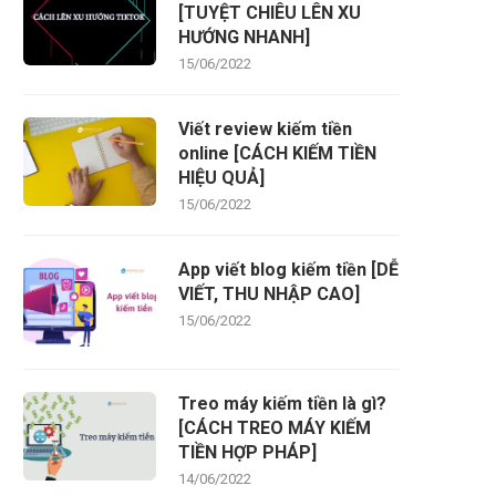
[TUYỆT CHIÊU LÊN XU
HƯỚNG NHANH]
15/06/2022
Viết review kiếm tiền
online [CÁCH KIẾM TIỀN
HIỆU QUẢ]
15/06/2022
App viết blog kiếm tiền [DỄ
VIẾT, THU NHẬP CAO]
15/06/2022
Treo máy kiếm tiền là gì?
[CÁCH TREO MÁY KIẾM
TIỀN HỢP PHÁP]
14/06/2022