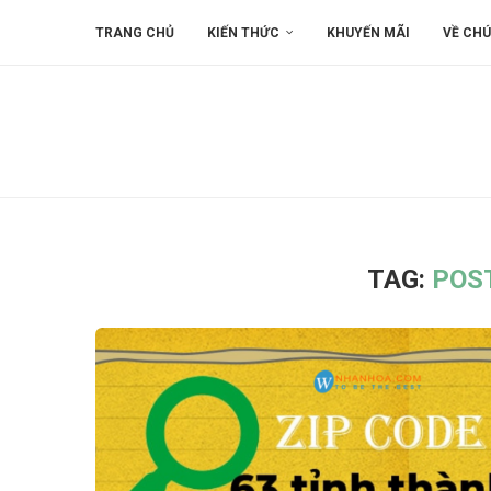
TRANG CHỦ
KIẾN THỨC
KHUYẾN MÃI
VỀ CHÚ
TAG:
POST