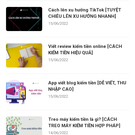
Cách lên xu hướng TikTok [TUYỆT
CHIÊU LÊN XU HƯỚNG NHANH]
15/06/2022
Viết review kiếm tiền online [CÁCH
KIẾM TIỀN HIỆU QUẢ]
15/06/2022
App viết blog kiếm tiền [DỄ VIẾT, THU
NHẬP CAO]
15/06/2022
Treo máy kiếm tiền là gì? [CÁCH
TREO MÁY KIẾM TIỀN HỢP PHÁP]
14/06/2022