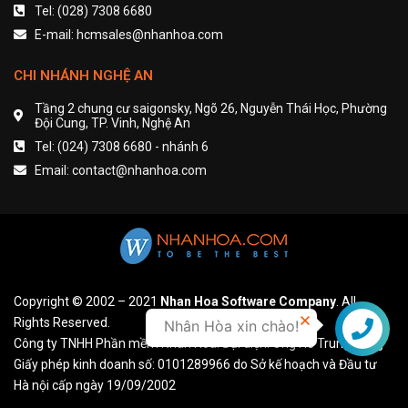
Tel: (028) 7308 6680
E-mail: hcmsales@nhanhoa.com
CHI NHÁNH NGHỆ AN
Tầng 2 chung cư saigonsky, Ngõ 26, Nguyễn Thái Học, Phường
Đội Cung, TP. Vinh, Nghệ An
Tel: (024) 7308 6680 - nhánh 6
Email: contact@nhanhoa.com
Copyright © 2002 – 2021
Nhan Hoa Software Company
. All
Rights Reserved.
Nhân Hòa xin chào!
Liên hệ
Công ty TNHH Phần mềm Nhân Hòa. Đại diện: Ông Hồ Trung Dũng
Giấy phép kinh doanh số: 0101289966 do Sở kế hoạch và Đầu tư
Hà nội cấp ngày 19/09/2002