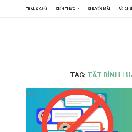
TRANG CHỦ
KIẾN THỨC
KHUYẾN MÃI
VỀ CHÚ
TAG:
TẮT BÌNH L