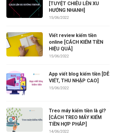
[TUYỆT CHIÊU LÊN XU
HƯỚNG NHANH]
15/06/2022
Viết review kiếm tiền
online [CÁCH KIẾM TIỀN
HIỆU QUẢ]
15/06/2022
App viết blog kiếm tiền [DỄ
VIẾT, THU NHẬP CAO]
15/06/2022
Treo máy kiếm tiền là gì?
[CÁCH TREO MÁY KIẾM
TIỀN HỢP PHÁP]
14/06/2022