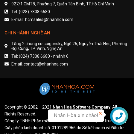
927/1 CMT8, Phường 7, Quận Tân Bình, TP.Hồ Chí Minh
Tel: (028) 7308 6680
E-mail: hcmsales@nhanhoa.com
CHI NHÁNH NGHỆ AN
Tầng 2 chung cư saigonsky, Ngõ 26, Nguyễn Thái Học, Phường
Đội Cung, TP. Vinh, Nghệ An
Tel: (024) 7308 6680 - nhánh 6
Email: contact@nhanhoa.com
Copyright © 2002 – 2021
Nhan Hoa Software Company
. All
Rights Reserved.
Nhân Hòa xin chào!
Liên hệ
Công ty TNHH Phần mềm Nhân Hòa. Đại diện: Ông Hồ Trung Dũng
Giấy phép kinh doanh số: 0101289966 do Sở kế hoạch và Đầu tư