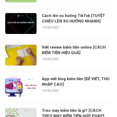
Cách lên xu hướng TikTok [TUYỆT
CHIÊU LÊN XU HƯỚNG NHANH]
15/06/2022
Viết review kiếm tiền online [CÁCH
KIẾM TIỀN HIỆU QUẢ]
15/06/2022
App viết blog kiếm tiền [DỄ VIẾT, THU
NHẬP CAO]
15/06/2022
Treo máy kiếm tiền là gì? [CÁCH
TREO MÁY KIẾM TIỀN HỢP PHÁP]