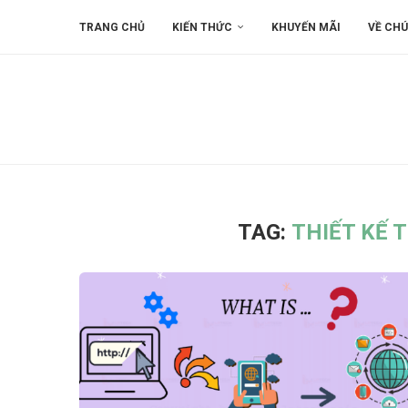
TRANG CHỦ
KIẾN THỨC
KHUYẾN MÃI
VỀ CHÚ
TAG:
THIẾT KẾ 