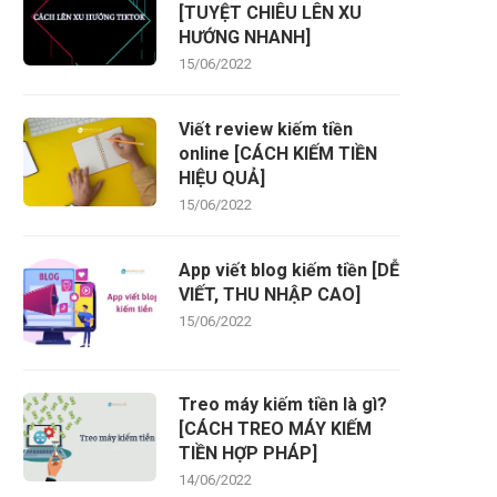
[TUYỆT CHIÊU LÊN XU
HƯỚNG NHANH]
15/06/2022
Viết review kiếm tiền
online [CÁCH KIẾM TIỀN
HIỆU QUẢ]
15/06/2022
App viết blog kiếm tiền [DỄ
VIẾT, THU NHẬP CAO]
15/06/2022
Treo máy kiếm tiền là gì?
[CÁCH TREO MÁY KIẾM
TIỀN HỢP PHÁP]
14/06/2022