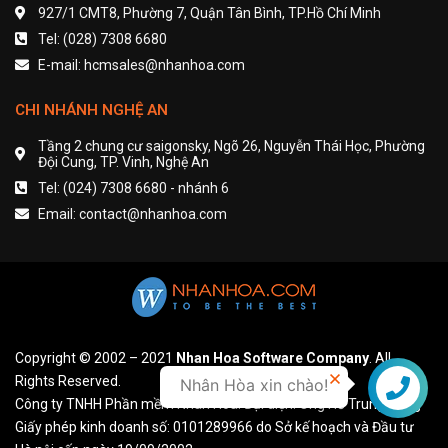
927/1 CMT8, Phường 7, Quận Tân Bình, TP.Hồ Chí Minh
Tel: (028) 7308 6680
E-mail: hcmsales@nhanhoa.com
CHI NHÁNH NGHỆ AN
Tầng 2 chung cư saigonsky, Ngõ 26, Nguyễn Thái Học, Phường
Đội Cung, TP. Vinh, Nghệ An
Tel: (024) 7308 6680 - nhánh 6
Email: contact@nhanhoa.com
Copyright © 2002 – 2021
Nhan Hoa Software Company
. All
Rights Reserved.
Nhân Hòa xin chào!
Liên hệ
Công ty TNHH Phần mềm Nhân Hòa. Đại diện: Ông Hồ Trung Dũng
Giấy phép kinh doanh số: 0101289966 do Sở kế hoạch và Đầu tư