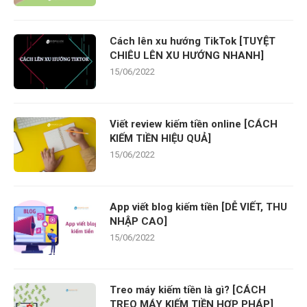
Cách lên xu hướng TikTok [TUYỆT
CHIÊU LÊN XU HƯỚNG NHANH]
15/06/2022
Viết review kiếm tiền online [CÁCH
KIẾM TIỀN HIỆU QUẢ]
15/06/2022
App viết blog kiếm tiền [DỄ VIẾT, THU
NHẬP CAO]
15/06/2022
Treo máy kiếm tiền là gì? [CÁCH
TREO MÁY KIẾM TIỀN HỢP PHÁP]