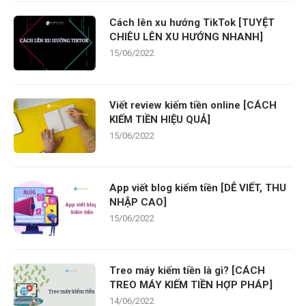
Cách lên xu hướng TikTok [TUYỆT
CHIÊU LÊN XU HƯỚNG NHANH]
15/06/2022
Viết review kiếm tiền online [CÁCH
KIẾM TIỀN HIỆU QUẢ]
15/06/2022
App viết blog kiếm tiền [DỄ VIẾT, THU
NHẬP CAO]
15/06/2022
Treo máy kiếm tiền là gì? [CÁCH
TREO MÁY KIẾM TIỀN HỢP PHÁP]
14/06/2022