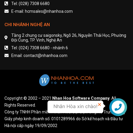
Tel: (028) 7308 6680
E-mail: hcmsales@nhanhoa.com
CHI NHÁNH NGHỆ AN
Tầng 2 chung cư saigonsky, Ngõ 26, Nguyễn Thái Học, Phường
Đội Cung, TP. Vinh, Nghệ An
Tel: (024) 7308 6680 - nhánh 6
Email: contact@nhanhoa.com
Copyright © 2002 – 2021
Nhan Hoa Software Company
. All
Rights Reserved.
Nhân Hòa xin chào!
Liên hệ
Công ty TNHH Phần mềm Nhân Hòa. Đại diện: Ông Hồ Trung Dũng
Giấy phép kinh doanh số: 0101289966 do Sở kế hoạch và Đầu tư
Hà nội cấp ngày 19/09/2002