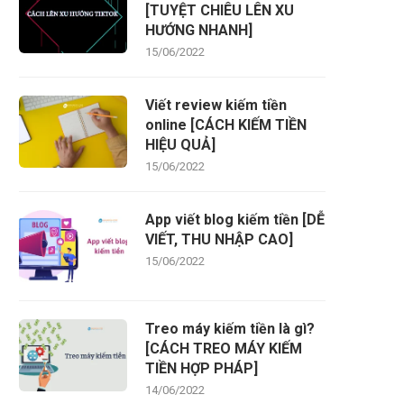
[TUYỆT CHIÊU LÊN XU
HƯỚNG NHANH]
15/06/2022
Viết review kiếm tiền
online [CÁCH KIẾM TIỀN
HIỆU QUẢ]
15/06/2022
App viết blog kiếm tiền [DỄ
VIẾT, THU NHẬP CAO]
15/06/2022
Treo máy kiếm tiền là gì?
[CÁCH TREO MÁY KIẾM
TIỀN HỢP PHÁP]
14/06/2022