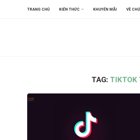
TRANG CHỦ
KIẾN THỨC
KHUYẾN MÃI
VỀ CHÚ
TAG:
TIKTOK 