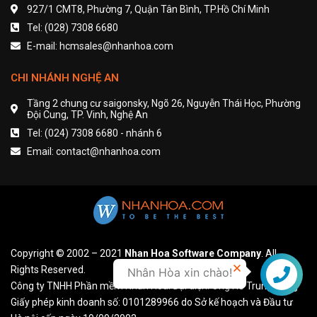
927/1 CMT8, Phường 7, Quận Tân Bình, TP.Hồ Chí Minh
Tel: (028) 7308 6680
E-mail: hcmsales@nhanhoa.com
CHI NHÁNH NGHỆ AN
Tầng 2 chung cư saigonsky, Ngõ 26, Nguyễn Thái Học, Phường
Đội Cung, TP. Vinh, Nghệ An
Tel: (024) 7308 6680 - nhánh 6
Email: contact@nhanhoa.com
Copyright © 2002 – 2021
Nhan Hoa Software Company
. All
Rights Reserved.
Nhân Hòa xin chào!
Liên hệ
Công ty TNHH Phần mềm Nhân Hòa. Đại diện: Ông Hồ Trung Dũng
Giấy phép kinh doanh số: 0101289966 do Sở kế hoạch và Đầu tư