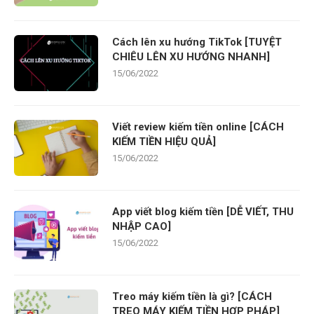
Cách lên xu hướng TikTok [TUYỆT
CHIÊU LÊN XU HƯỚNG NHANH]
15/06/2022
Viết review kiếm tiền online [CÁCH
KIẾM TIỀN HIỆU QUẢ]
15/06/2022
App viết blog kiếm tiền [DỄ VIẾT, THU
NHẬP CAO]
15/06/2022
Treo máy kiếm tiền là gì? [CÁCH
TREO MÁY KIẾM TIỀN HỢP PHÁP]