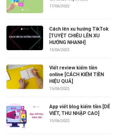
17/06/2022
Cách lên xu hướng TikTok
[TUYỆT CHIÊU LÊN XU
HƯỚNG NHANH]
15/06/2022
Viết review kiếm tiền
online [CÁCH KIẾM TIỀN
HIỆU QUẢ]
15/06/2022
App viết blog kiếm tiền [DỄ
VIẾT, THU NHẬP CAO]
15/06/2022