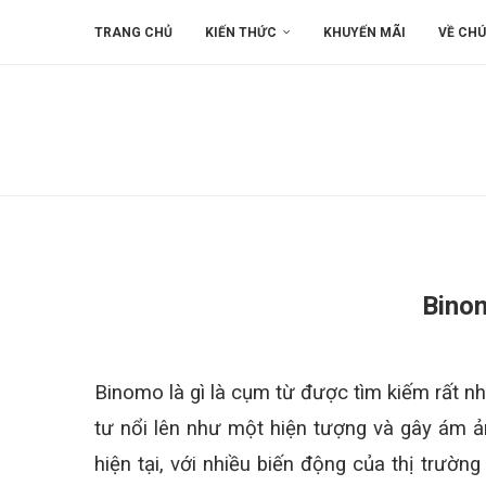
TRANG CHỦ
KIẾN THỨC
KHUYẾN MÃI
VỀ CHÚ
Binom
Binomo là gì là cụm từ được tìm kiếm rất n
tư nổi lên như một hiện tượng và gây ám ản
hiện tại, với nhiều biến động của thị trườ