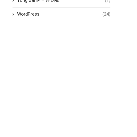
Tổng đài IP – VFONE
(1)
WordPress
(24)