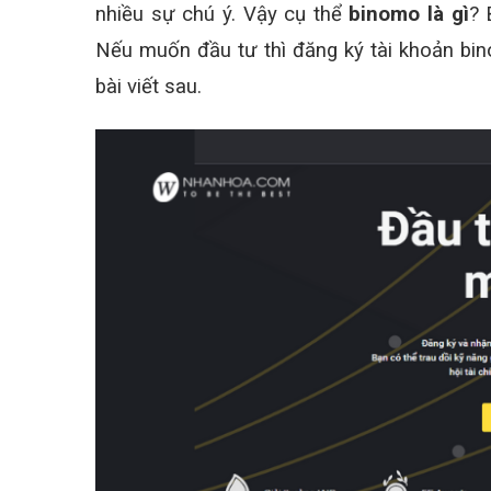
nhiều sự chú ý. Vậy cụ thể
binomo là gì
? 
Nếu muốn đầu tư thì đăng ký tài khoản bin
bài viết sau.