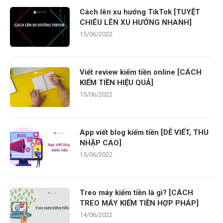
Cách lên xu hướng TikTok [TUYỆT
CHIÊU LÊN XU HƯỚNG NHANH]
15/06/2022
Viết review kiếm tiền online [CÁCH
KIẾM TIỀN HIỆU QUẢ]
15/06/2022
App viết blog kiếm tiền [DỄ VIẾT, THU
NHẬP CAO]
15/06/2022
Treo máy kiếm tiền là gì? [CÁCH
TREO MÁY KIẾM TIỀN HỢP PHÁP]
14/06/2022