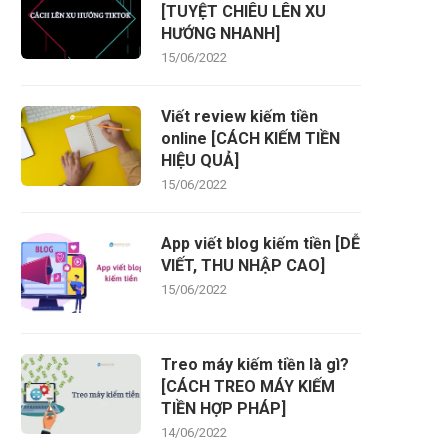
[TUYỆT CHIÊU LÊN XU
HƯỚNG NHANH]
15/06/2022
Viết review kiếm tiền
online [CÁCH KIẾM TIỀN
HIỆU QUẢ]
15/06/2022
App viết blog kiếm tiền [DỄ
VIẾT, THU NHẬP CAO]
15/06/2022
Treo máy kiếm tiền là gì?
[CÁCH TREO MÁY KIẾM
TIỀN HỢP PHÁP]
14/06/2022