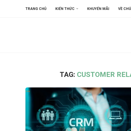
TRANG CHỦ
KIẾN THỨC
KHUYẾN MÃI
VỀ CHÚ
TAG:
CUSTOMER REL