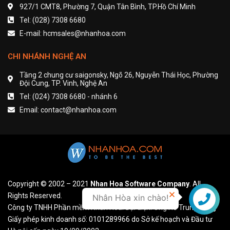
927/1 CMT8, Phường 7, Quận Tân Bình, TP.Hồ Chí Minh
Tel: (028) 7308 6680
E-mail: hcmsales@nhanhoa.com
CHI NHÁNH NGHỆ AN
Tầng 2 chung cư saigonsky, Ngõ 26, Nguyễn Thái Học, Phường
Đội Cung, TP. Vinh, Nghệ An
Tel: (024) 7308 6680 - nhánh 6
Email: contact@nhanhoa.com
Copyright © 2002 – 2021
Nhan Hoa Software Company
. All
Rights Reserved.
Nhân Hòa xin chào!
Liên hệ
Công ty TNHH Phần mềm Nhân Hòa. Đại diện: Ông Hồ Trung Dũng
Giấy phép kinh doanh số: 0101289966 do Sở kế hoạch và Đầu tư