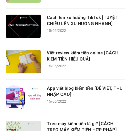
Cách lên xu hướng TikTok [TUYỆT
CHIÊU LÊN XU HƯỚNG NHANH]
15/06/2022
Viết review kiếm tiền online [CÁCH
KIẾM TIỀN HIỆU QUẢ]
15/06/2022
App viết blog kiếm tiền [DỄ VIẾT, THU
NHẬP CAO]
15/06/2022
Treo máy kiếm tiền là gì? [CÁCH
TREO MÁY KIẾM TIỀN HỢP PHÁP]