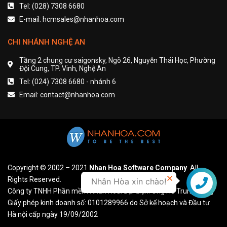
Tel: (028) 7308 6680
E-mail: hcmsales@nhanhoa.com
CHI NHÁNH NGHỆ AN
Tầng 2 chung cư saigonsky, Ngõ 26, Nguyễn Thái Học, Phường
Đội Cung, TP. Vinh, Nghệ An
Tel: (024) 7308 6680 - nhánh 6
Email: contact@nhanhoa.com
Copyright © 2002 – 2021
Nhan Hoa Software Company
. All
Rights Reserved.
Nhân Hòa xin chào!
Liên hệ
Công ty TNHH Phần mềm Nhân Hòa. Đại diện: Ông Hồ Trung Dũng
Giấy phép kinh doanh số: 0101289966 do Sở kế hoạch và Đầu tư
Hà nội cấp ngày 19/09/2002