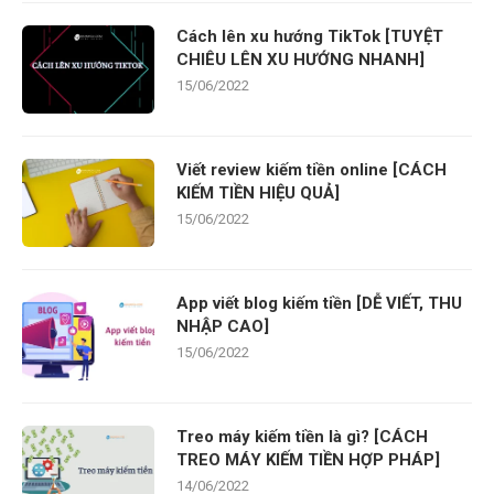
Cách lên xu hướng TikTok [TUYỆT
CHIÊU LÊN XU HƯỚNG NHANH]
15/06/2022
Viết review kiếm tiền online [CÁCH
KIẾM TIỀN HIỆU QUẢ]
15/06/2022
App viết blog kiếm tiền [DỄ VIẾT, THU
NHẬP CAO]
15/06/2022
Treo máy kiếm tiền là gì? [CÁCH
TREO MÁY KIẾM TIỀN HỢP PHÁP]
14/06/2022