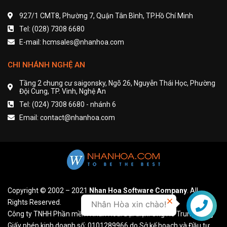
927/1 CMT8, Phường 7, Quận Tân Bình, TP.Hồ Chí Minh
Tel: (028) 7308 6680
E-mail: hcmsales@nhanhoa.com
CHI NHÁNH NGHỆ AN
Tầng 2 chung cư saigonsky, Ngõ 26, Nguyễn Thái Học, Phường
Đội Cung, TP. Vinh, Nghệ An
Tel: (024) 7308 6680 - nhánh 6
Email: contact@nhanhoa.com
Copyright © 2002 – 2021
Nhan Hoa Software Company
. All
Rights Reserved.
Nhân Hòa xin chào!
Liên hệ
Công ty TNHH Phần mềm Nhân Hòa. Đại diện: Ông Hồ Trung Dũng
Giấy phép kinh doanh số: 0101289966 do Sở kế hoạch và Đầu tư