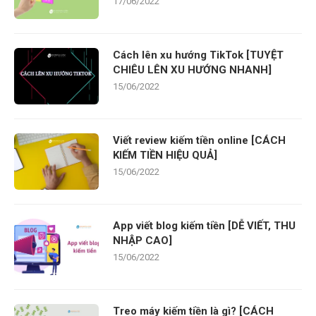
17/06/2022
Cách lên xu hướng TikTok [TUYỆT
CHIÊU LÊN XU HƯỚNG NHANH]
15/06/2022
Viết review kiếm tiền online [CÁCH
KIẾM TIỀN HIỆU QUẢ]
15/06/2022
App viết blog kiếm tiền [DỄ VIẾT, THU
NHẬP CAO]
15/06/2022
Treo máy kiếm tiền là gì? [CÁCH