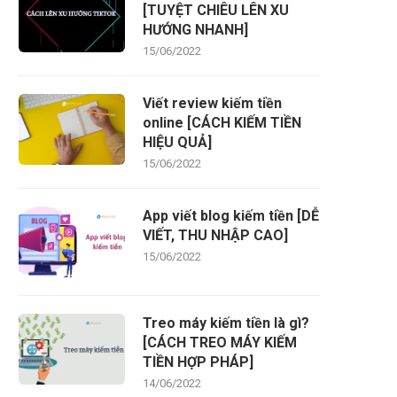
[TUYỆT CHIÊU LÊN XU
HƯỚNG NHANH]
15/06/2022
Viết review kiếm tiền
online [CÁCH KIẾM TIỀN
HIỆU QUẢ]
15/06/2022
App viết blog kiếm tiền [DỄ
VIẾT, THU NHẬP CAO]
15/06/2022
Treo máy kiếm tiền là gì?
[CÁCH TREO MÁY KIẾM
TIỀN HỢP PHÁP]
14/06/2022