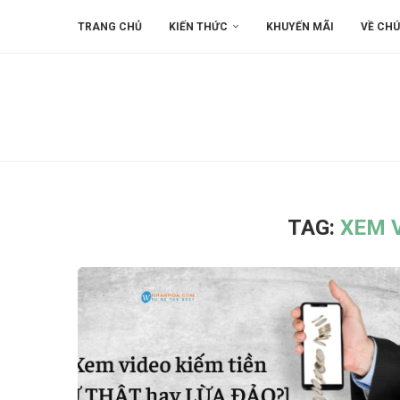
TRANG CHỦ
KIẾN THỨC
KHUYẾN MÃI
VỀ CHÚ
TAG:
XEM V