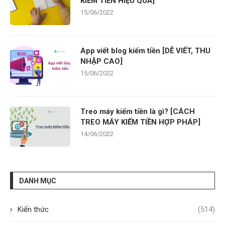
KIẾM TIỀN HIỆU QUẢ]
15/06/2022
App viết blog kiếm tiền [DỄ VIẾT, THU
NHẬP CAO]
15/06/2022
Treo máy kiếm tiền là gì? [CÁCH
TREO MÁY KIẾM TIỀN HỢP PHÁP]
14/06/2022
DANH MỤC
Kiến thức
(514)