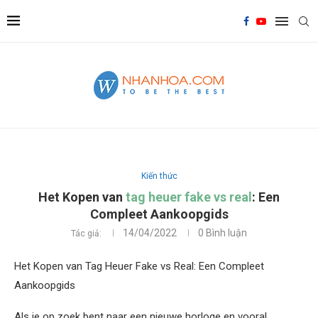
Kiến thức
Het Kopen van
tag heuer fake vs real
: Een
Compleet Aankoopgids
14/04/2022
0 Bình luận
Tác giả:
Het Kopen van Tag Heuer Fake vs Real: Een Compleet
Aankoopgids
Als je op zoek bent naar een nieuwe horloge en vooral