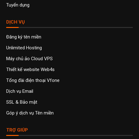
Tuyển dụng
DỊCH VỤ
Đăng ký tên miền
Unlimited Hosting
Máy chủ ảo Cloud VPS
Thiết kế website Web4s
Tổng đài điện thoại Vfone
Dịch vụ Email
SSL & Bảo mật
Góp ý dịch vụ Tên miền
TRỢ GIÚP