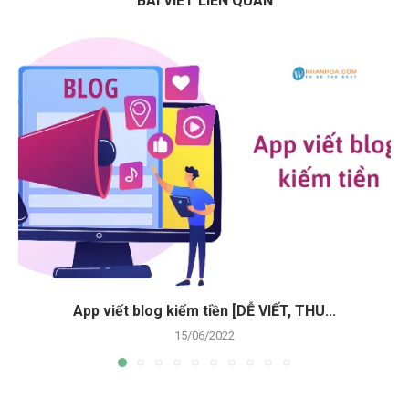
BÀI VIẾT LIÊN QUAN
App viết blog kiếm tiền [DỄ VIẾT, THU...
15/06/2022