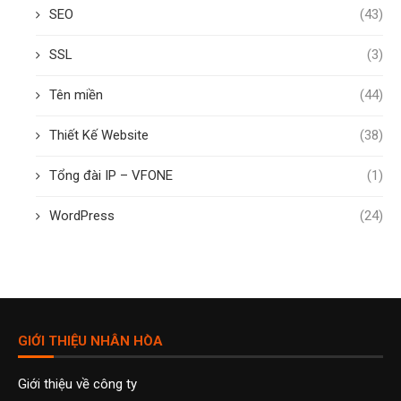
SEO
(43)
SSL
(3)
Tên miền
(44)
Thiết Kế Website
(38)
Tổng đài IP – VFONE
(1)
WordPress
(24)
GIỚI THIỆU NHÂN HÒA
Giới thiệu về công ty