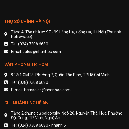
TRỤ SỞ CHÍNH HÀ NỘI
Tầng 4, Tòa nhà số 97 - 99 Láng Hạ, Đống Đa, Hà Nội (Tòa nhà
Petrowaco)
Tel: (024) 7308 6680
Email: sales@nhanhoa.com
VĂN PHÒNG TP. HCM
927/1 CMT8, Phường 7, Quận Tân Bình, TP.Hồ Chí Minh
Tel: (028) 7308 6680
E-mail: hcmsales@nhanhoa.com
CHI NHÁNH NGHỆ AN
Tầng 2 chung cư saigonsky, Ngõ 26, Nguyễn Thái Học, Phường
Đội Cung, TP. Vinh, Nghệ An
Tel: (024) 7308 6680 - nhánh 6