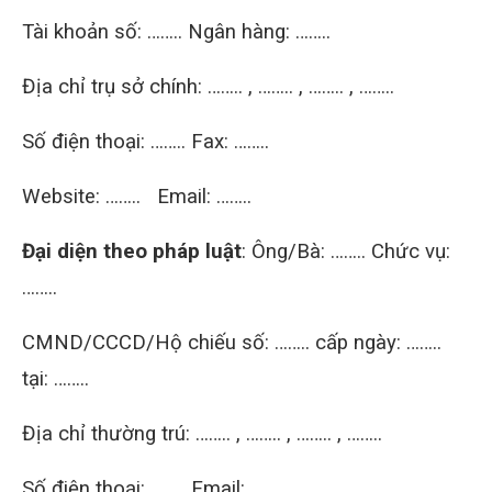
Tài khoản số: …….. Ngân hàng: ……..
Địa chỉ trụ sở chính: …….. , …….. , …….. , ……..
Số điện thoại: …….. Fax: ……..
Website: …….. Email: ……..
Đại diện theo pháp luật
: Ông/Bà: …….. Chức vụ:
……..
CMND/CCCD/Hộ chiếu số: …….. cấp ngày: ……..
tại: ……..
Địa chỉ thường trú: …….. , …….. , …….. , ……..
Số điện thoại: …….. Email: ……..