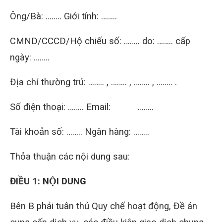
Ông/Bà: …….. Giới tính: ……..
CMND/CCCD/Hộ chiếu số: …….. do: …….. cấp
ngày: ……..
Địa chỉ thường trú: …….. , …….. , …….. , …….. .
Số điện thoại: …….. Email:
……..
Tài khoản số: …….. Ngân hàng: ……..
Thỏa thuận các nội dung sau:
ĐIỀU 1: NỘI DUNG
Bên B phải tuân thủ Quy chế hoạt động, Đề án