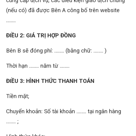
cung cấp dịch vụ, các điều kiện giao dịch chung
(nếu có) đã được Bên A công bố trên website
……..
ĐIỀU 2: GIÁ TRỊ HỢP ĐỒNG
Bên B sẽ đóng phí: …….. (bằng chữ: …….. )
Thời hạn …….. năm từ ……..
ĐIỀU 3: HÌNH THỨC THANH TOÁN
Tiền mặt;
Chuyển khoản: Số tài khoản …….. tại ngân hàng
…….. ;