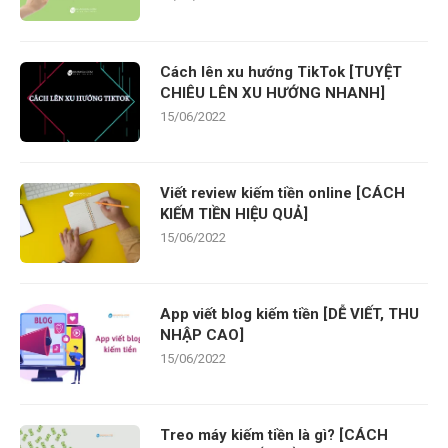
Cách lên xu hướng TikTok [TUYỆT
CHIÊU LÊN XU HƯỚNG NHANH]
15/06/2022
Viết review kiếm tiền online [CÁCH
KIẾM TIỀN HIỆU QUẢ]
15/06/2022
App viết blog kiếm tiền [DỄ VIẾT, THU
NHẬP CAO]
15/06/2022
Treo máy kiếm tiền là gì? [CÁCH