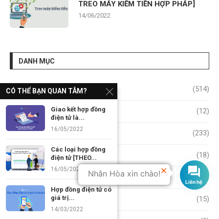
TREO MÁY KIẾM TIỀN HỢP PHÁP]
14/06/2022
DANH MỤC
Kiến thức
(514)
CÓ THỂ BẠN QUAN TÂM?
Giao kết hợp đồng
Chứng Khoán
(12)
điện tử là...
16/05/2022
Công Nghệ
(233)
Các loại hợp đồng
Crypto
(18)
điện tử [THEO...
16/05/2022
Nhân Hòa xin chào!
Dịch vụ Cloud VPS
(20)
Hợp đồng điện tử có
giá trị...
Email
(15)
14/03/2022