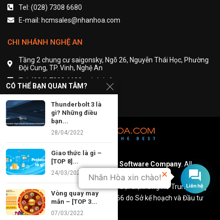
Tel: (028) 7308 6680
E-mail: hcmsales@nhanhoa.com
CHI NHÁNH NGHỆ AN
Tầng 2 chung cư saigonsky, Ngõ 26, Nguyễn Thái Học, Phường
Đội Cung, TP. Vinh, Nghệ An
Tel: (024) 7308 6680 - nhánh 6
CÓ THỂ BẠN QUAN TÂM?
Email: contact@nhanhoa.com
Thunderbolt 3 là
gì? Những điều
bạn...
28/04/2022
Giao thức là gì –
[TOP 8]...
Copyright © 2002 – 2021
Nhan Hoa Software Company
. All
24/03/2022
Rights Reserved.
Nhân Hòa xin chào!
Công ty TNHH Phần mềm Nhân Hòa. Đại diện: Ông Hồ Trung Dũng
Liên hệ
Vòng quay may
Giấy phép kinh doanh số: 0101289966 do Sở kế hoạch và Đầu tư
mắn – [TOP 3...
Hà nội cấp ngày 19/09/2002
07/03/2022