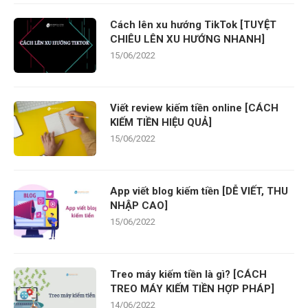
Cách lên xu hướng TikTok [TUYỆT
CHIÊU LÊN XU HƯỚNG NHANH]
15/06/2022
Viết review kiếm tiền online [CÁCH
KIẾM TIỀN HIỆU QUẢ]
15/06/2022
App viết blog kiếm tiền [DỄ VIẾT, THU
NHẬP CAO]
15/06/2022
Treo máy kiếm tiền là gì? [CÁCH
TREO MÁY KIẾM TIỀN HỢP PHÁP]
14/06/2022