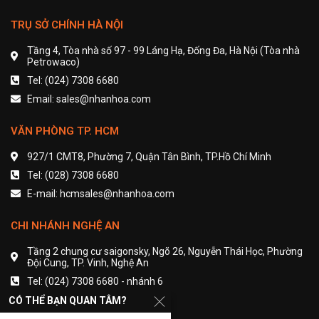
TRỤ SỞ CHÍNH HÀ NỘI
Tầng 4, Tòa nhà số 97 - 99 Láng Hạ, Đống Đa, Hà Nội (Tòa nhà
Petrowaco)
Tel: (024) 7308 6680
Email: sales@nhanhoa.com
VĂN PHÒNG TP. HCM
927/1 CMT8, Phường 7, Quận Tân Bình, TP.Hồ Chí Minh
Tel: (028) 7308 6680
E-mail: hcmsales@nhanhoa.com
CHI NHÁNH NGHỆ AN
Tầng 2 chung cư saigonsky, Ngõ 26, Nguyễn Thái Học, Phường
Đội Cung, TP. Vinh, Nghệ An
Tel: (024) 7308 6680 - nhánh 6
Email: contact@nhanhoa.com
CÓ THỂ BẠN QUAN TÂM?