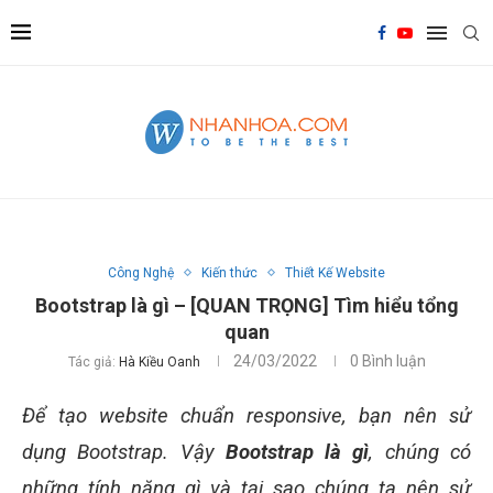
Công Nghệ
Kiến thức
Thiết Kế Website
Bootstrap là gì – [QUAN TRỌNG] Tìm hiểu tổng
quan
24/03/2022
0 Bình luận
Tác giả:
Hà Kiều Oanh
Để tạo website chuẩn responsive, bạn nên sử
dụng Bootstrap. Vậy
Bootstrap là gì
, chúng có
những tính năng gì và tại sao chúng ta nên sử