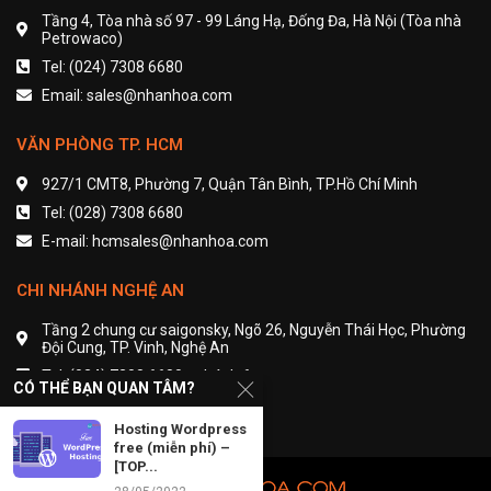
Tầng 4, Tòa nhà số 97 - 99 Láng Hạ, Đống Đa, Hà Nội (Tòa nhà
Petrowaco)
Tel: (024) 7308 6680
Email: sales@nhanhoa.com
VĂN PHÒNG TP. HCM
927/1 CMT8, Phường 7, Quận Tân Bình, TP.Hồ Chí Minh
Tel: (028) 7308 6680
E-mail: hcmsales@nhanhoa.com
CHI NHÁNH NGHỆ AN
Tầng 2 chung cư saigonsky, Ngõ 26, Nguyễn Thái Học, Phường
Đội Cung, TP. Vinh, Nghệ An
Tel: (024) 7308 6680 - nhánh 6
CÓ THỂ BẠN QUAN TÂM?
Email: contact@nhanhoa.com
Hosting Wordpress
free (miễn phí) –
[TOP...