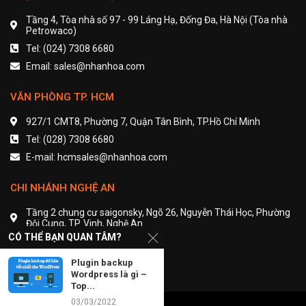
Tầng 4, Tòa nhà số 97 - 99 Láng Hạ, Đống Đa, Hà Nội (Tòa nhà
Petrowaco)
Tel: (024) 7308 6680
Email: sales@nhanhoa.com
VĂN PHÒNG TP. HCM
927/1 CMT8, Phường 7, Quận Tân Bình, TP.Hồ Chí Minh
Tel: (028) 7308 6680
E-mail: hcmsales@nhanhoa.com
CHI NHÁNH NGHỆ AN
Tầng 2 chung cư saigonsky, Ngõ 26, Nguyễn Thái Học, Phường
Đội Cung, TP. Vinh, Nghệ An
CÓ THỂ BẠN QUAN TÂM?
Tel: (024) 7308 6680 - nhánh 6
Email: contact@nhanhoa.com
Plugin backup
Wordpress là gì –
Top...
03/03/2022