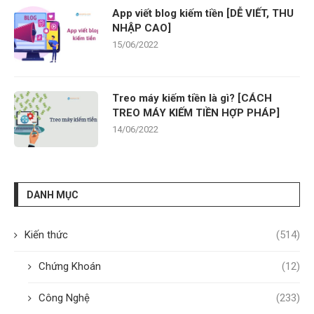
App viết blog kiếm tiền [DỄ VIẾT, THU
NHẬP CAO]
15/06/2022
Treo máy kiếm tiền là gì? [CÁCH
TREO MÁY KIẾM TIỀN HỢP PHÁP]
14/06/2022
DANH MỤC
Kiến thức
(514)
Chứng Khoán
(12)
Công Nghệ
(233)