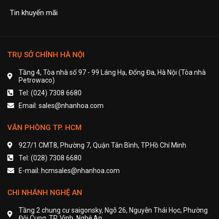
Tin khuyến mãi
TRỤ SỞ CHÍNH HÀ NỘI
Tầng 4, Tòa nhà số 97 - 99 Láng Hạ, Đống Đa, Hà Nội (Tòa nhà
Petrowaco)
Tel: (024) 7308 6680
Email: sales@nhanhoa.com
VĂN PHÒNG TP. HCM
927/1 CMT8, Phường 7, Quận Tân Bình, TP.Hồ Chí Minh
Tel: (028) 7308 6680
E-mail: hcmsales@nhanhoa.com
CHI NHÁNH NGHỆ AN
Tầng 2 chung cư saigonsky, Ngõ 26, Nguyễn Thái Học, Phường
Đội Cung, TP. Vinh, Nghệ An