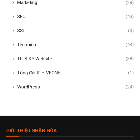
Marketing
(28)
SEO
(43)
SSL
(3)
Tên miền
(44)
Thiết Kế Website
(38)
Tổng đài IP – VFONE
(1)
WordPress
(24)
GIỚI THIỆU NHÂN HÒA