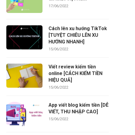
17/06/2022
Cách lên xu hướng TikTok
[TUYỆT CHIÊU LÊN XU
HƯỚNG NHANH]
15/06/2022
Viết review kiếm tiền
online [CÁCH KIẾM TIỀN
HIỆU QUẢ]
15/06/2022
App viết blog kiếm tiền [DỄ
VIẾT, THU NHẬP CAO]
15/06/2022