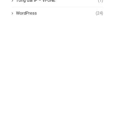
Tổng đài IP – VFONE
(1)
WordPress
(24)