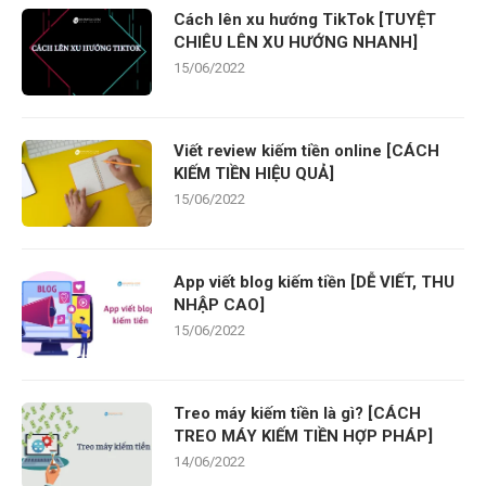
Cách lên xu hướng TikTok [TUYỆT
CHIÊU LÊN XU HƯỚNG NHANH]
15/06/2022
Viết review kiếm tiền online [CÁCH
KIẾM TIỀN HIỆU QUẢ]
15/06/2022
App viết blog kiếm tiền [DỄ VIẾT, THU
NHẬP CAO]
15/06/2022
Treo máy kiếm tiền là gì? [CÁCH
TREO MÁY KIẾM TIỀN HỢP PHÁP]
14/06/2022