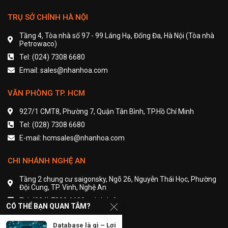
TRỤ SỞ CHÍNH HÀ NỘI
Tầng 4, Tòa nhà số 97 - 99 Láng Hạ, Đống Đa, Hà Nội (Tòa nhà
Petrowaco)
Tel: (024) 7308 6680
Email: sales@nhanhoa.com
VĂN PHÒNG TP. HCM
927/1 CMT8, Phường 7, Quận Tân Bình, TP.Hồ Chí Minh
Tel: (028) 7308 6680
E-mail: hcmsales@nhanhoa.com
CHI NHÁNH NGHỆ AN
Tầng 2 chung cư saigonsky, Ngõ 26, Nguyễn Thái Học, Phường
Đội Cung, TP. Vinh, Nghệ An
Tel: (024) 7308 6680 - nhánh 6
CÓ THỂ BẠN QUAN TÂM?
Email: contact@nhanhoa.com
Database là gì – Lợi