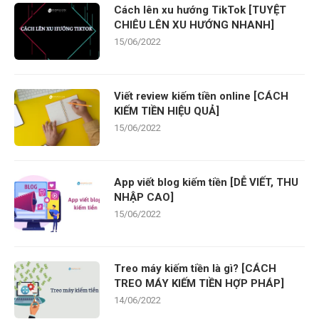
Cách lên xu hướng TikTok [TUYỆT
CHIÊU LÊN XU HƯỚNG NHANH]
15/06/2022
Viết review kiếm tiền online [CÁCH
KIẾM TIỀN HIỆU QUẢ]
15/06/2022
App viết blog kiếm tiền [DỄ VIẾT, THU
NHẬP CAO]
15/06/2022
Treo máy kiếm tiền là gì? [CÁCH
TREO MÁY KIẾM TIỀN HỢP PHÁP]
14/06/2022