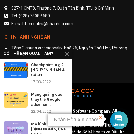
927/1 CMT8, Phường 7, Quận Tân Bình, TP.Hồ Chí Minh
Tel: (028) 7308 6680
E-mail: hcmsales@nhanhoa.com
CHI NHÁNH NGHỆ AN
Tầng 2 chung cư saigonsky, Ngõ 26, Nguyễn Thái Học, Phường
Đội Cung, TP. Vinh, Nghệ An
CÓ THỂ BẠN QUAN TÂM?
Tel: (024) 7308 6680 - nhánh 6
Checkpoint là gì?
Email: contact@nhanhoa.com
[NGUYÊN NHÂN &
CÁCH...
17/03/2022
Mạng quảng cáo
thay thế Google
adsense...
Copyright © 2002 – 2021
Nhan Hoa Software Company
. All
22/04/2022
Rights Reserved.
Nhân Hòa xin chào!
Mô hình AIDA
Công ty TNHH Phần mềm Nhân Hòa. Đại diện: Ông Hồ Trung Dũng
[ĐỊNH NGHĨA, ỨNG
Giấy phép kinh doanh số: 0101289966 do Sở kế hoạch và Đầu tư