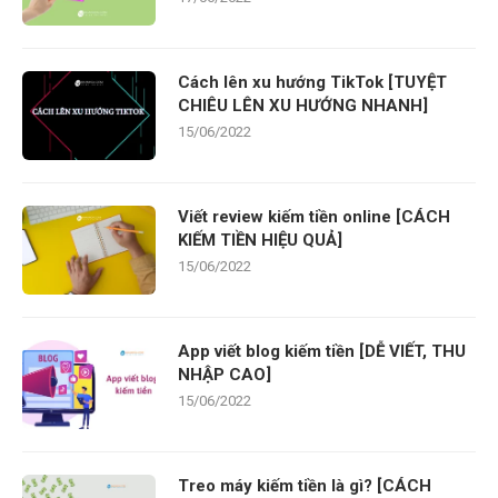
Cách lên xu hướng TikTok [TUYỆT
CHIÊU LÊN XU HƯỚNG NHANH]
15/06/2022
Viết review kiếm tiền online [CÁCH
KIẾM TIỀN HIỆU QUẢ]
15/06/2022
App viết blog kiếm tiền [DỄ VIẾT, THU
NHẬP CAO]
15/06/2022
Treo máy kiếm tiền là gì? [CÁCH